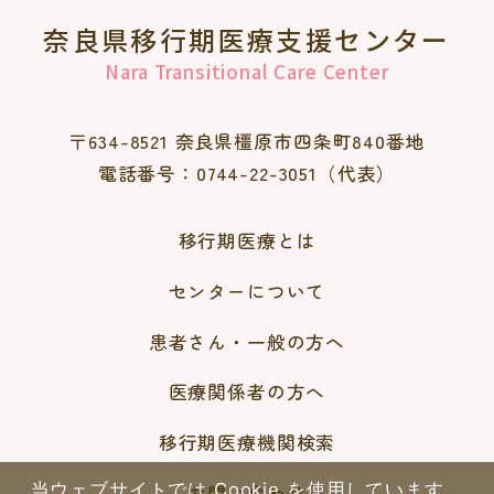
取得した個人情報は厳重に管理し、漏え
奈良県移行期医療支援センター
い、不正アクセス、改ざん、紛失等の防
Nara Transitional Care Center
止に必要かつ適切な安全対策を講じま
す。
〒634-8521 奈良県橿原市四条町840番地
また、保有の必要がなくなった個人情報
電話番号：0744-22-3051（代表）
は、適切な方法により速やかに消去また
は廃棄します。
移行期医療とは
5. 開示・訂正・利用停止等の請求につい
センターについて
て
当センターが保有する個人情報について
患者さん・一般の方へ
は、ご本人からの請求により、開示・訂
医療関係者の方へ
正・利用停止・消去等を行います。
なお、未成年者または成年被後見人の場
移行期医療機関検索
合は、法定代理人による請求も可能で
す。
当ウェブサイトでは Cookie を使用しています。
お問い合わせ